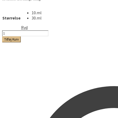
10.ml
Størrelse
30.ml
Ryd
Molinberry
-
Tilføj Kurv
Tropical
Mango
antal