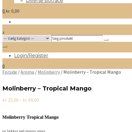
Diverse slotrace
0
kr.
0,00
x
Search
for:
Login/Register
0
Forside
/
Aroma
/
Molinberry
/ Molinberry – Tropical Mango
Molinberry – Tropical Mango
Prisinterval:
kr.
25,00
–
kr.
69,00
kr. 25,00
til
kr. 69,00
Molinberry Tropical Mango
en lækker sød mango smag