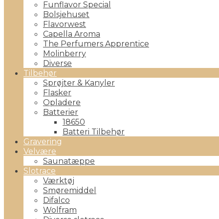
Funflavor Special
Bolsjehuset
Flavorwest
Capella Aroma
The Perfumers Apprentice
Molinberry
Diverse
Tilbehør
Sprøjter & Kanyler
Flasker
Opladere
Batterier
18650
Batteri Tilbehør
Gravering
Velvære
Saunatæppe
Slotrace
Værktøj
Smøremiddel
Difalco
Wolfram