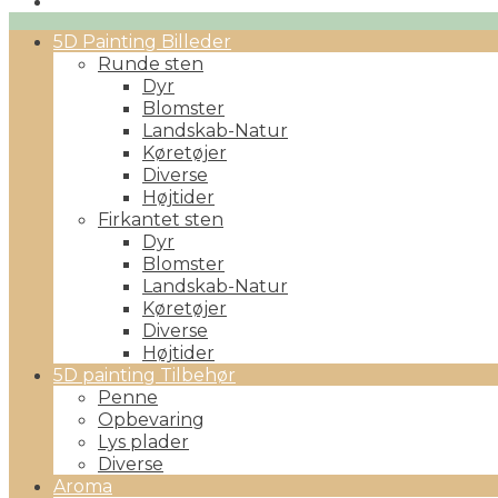
Primary
5D Painting Billeder
Menu
Runde sten
Dyr
Blomster
Landskab-Natur
Køretøjer
Diverse
Højtider
Firkantet sten
Dyr
Blomster
Landskab-Natur
Køretøjer
Diverse
Højtider
5D painting Tilbehør
Penne
Opbevaring
Lys plader
Diverse
Aroma