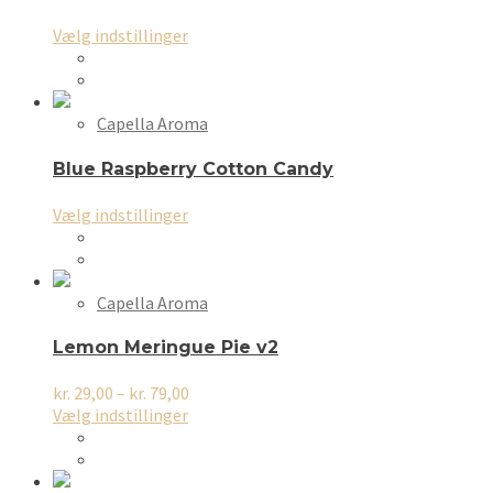
Dette
Vælg indstillinger
vare
har
flere
varianter.
Capella Aroma
Mulighederne
kan
Blue Raspberry Cotton Candy
vælges
på
Dette
Vælg indstillinger
varesiden
vare
har
flere
varianter.
Capella Aroma
Mulighederne
kan
Lemon Meringue Pie v2
vælges
på
Prisinterval:
kr.
29,00
–
kr.
79,00
varesiden
Dette
kr. 29,00
Vælg indstillinger
vare
til
har
kr. 79,00
flere