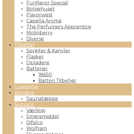
Funflavor Special
Bolsjehuset
Flavorwest
Capella Aroma
The Perfumers Apprentice
Molinberry
Diverse
Tilbehør
Sprøjter & Kanyler
Flasker
Opladere
Batterier
18650
Batteri Tilbehør
Gravering
Velvære
Saunatæppe
Slotrace
Værktøj
Smøremiddel
Difalco
Wolfram