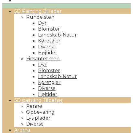
Primary
5D Painting Billeder
Menu
Runde sten
Dyr
Blomster
Landskab-Natur
Køretøjer
Diverse
Højtider
Firkantet sten
Dyr
Blomster
Landskab-Natur
Køretøjer
Diverse
Højtider
5D painting Tilbehør
Penne
Opbevaring
Lys plader
Diverse
Aroma