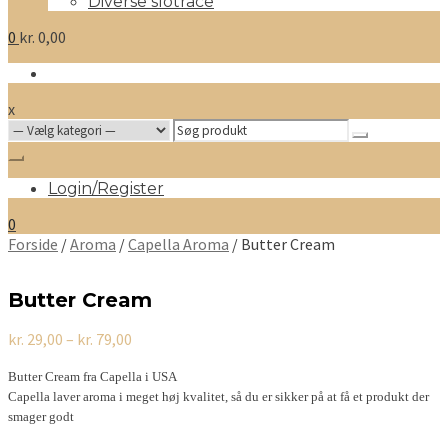
Diverse slotrace
0
kr.
0,00
x
Search
for:
Login/Register
0
Forside
/
Aroma
/
Capella Aroma
/ Butter Cream
Butter Cream
Prisinterval:
kr.
29,00
–
kr.
79,00
kr. 29,00
til
Butter Cream fra Capella i USA
kr. 79,00
Capella laver aroma i meget høj kvalitet, så du er sikker på at få et produkt der
smager godt