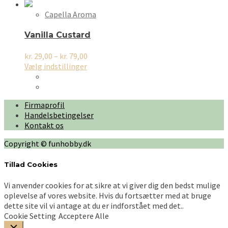
flere
varianter.
Capella Aroma
Mulighederne
kan
Vanilla Custard
vælges
på
Prisinterval:
kr.
29,00
–
kr.
79,00
varesiden
Dette
kr. 29,00
Vælg indstillinger
vare
til
har
kr. 79,00
flere
Firmaprofil
varianter.
Handelsbetingelser
Mulighederne
Kontakt os
kan
vælges
Copyright © funhobby.dk
på
varesiden
Tillad Cookies
Vi anvender cookies for at sikre at vi giver dig den bedst mulige
oplevelse af vores website. Hvis du fortsætter med at bruge
dette site vil vi antage at du er indforstået med det..
Cookie Setting
Acceptere Alle