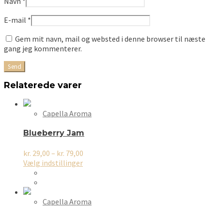
Navn
*
E-mail
*
Gem mit navn, mail og websted i denne browser til næste
gang jeg kommenterer.
Relaterede varer
Capella Aroma
Blueberry Jam
Prisinterval:
kr.
29,00
–
kr.
79,00
Dette
kr. 29,00
Vælg indstillinger
vare
til
har
kr. 79,00
flere
varianter.
Capella Aroma
Mulighederne