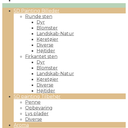
Primary
5D Painting Billeder
Menu
Runde sten
Dyr
Blomster
Landskab-Natur
Køretøjer
Diverse
Højtider
Firkantet sten
Dyr
Blomster
Landskab-Natur
Køretøjer
Diverse
Højtider
5D painting Tilbehør
Penne
Opbevaring
Lys plader
Diverse
Aroma