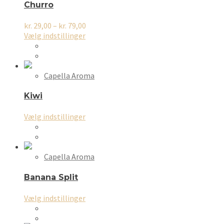
kan
Churro
vælges
på
Prisinterval:
kr.
29,00
–
kr.
79,00
varesiden
Dette
kr. 29,00
Vælg indstillinger
vare
til
har
kr. 79,00
flere
varianter.
Capella Aroma
Mulighederne
kan
Kiwi
vælges
på
Dette
Vælg indstillinger
varesiden
vare
har
flere
varianter.
Capella Aroma
Mulighederne
kan
Banana Split
vælges
på
Dette
Vælg indstillinger
varesiden
vare
har