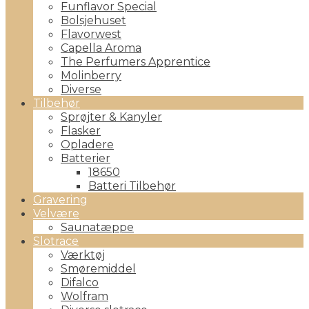
Funflavor Special
Bolsjehuset
Flavorwest
Capella Aroma
The Perfumers Apprentice
Molinberry
Diverse
Tilbehør
Sprøjter & Kanyler
Flasker
Opladere
Batterier
18650
Batteri Tilbehør
Gravering
Velvære
Saunatæppe
Slotrace
Værktøj
Smøremiddel
Difalco
Wolfram