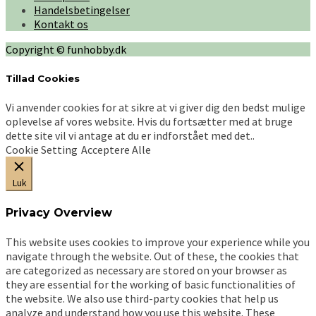
Handelsbetingelser
Mulighederne
Kontakt os
kan
vælges
Copyright © funhobby.dk
på
varesiden
Tillad Cookies
Vi anvender cookies for at sikre at vi giver dig den bedst mulige
oplevelse af vores website. Hvis du fortsætter med at bruge
dette site vil vi antage at du er indforstået med det..
Cookie Setting
Acceptere Alle
Luk
Privacy Overview
This website uses cookies to improve your experience while you
navigate through the website. Out of these, the cookies that
are categorized as necessary are stored on your browser as
they are essential for the working of basic functionalities of
the website. We also use third-party cookies that help us
analyze and understand how you use this website. These