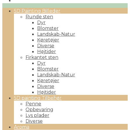
Primary
5D Painting Billeder
Menu
Runde sten
Dyr
Blomster
Landskab-Natur
Køretøjer
Diverse
Højtider
Firkantet sten
Dyr
Blomster
Landskab-Natur
Køretøjer
Diverse
Højtider
5D painting Tilbehør
Penne
Opbevaring
Lys plader
Diverse
Aroma