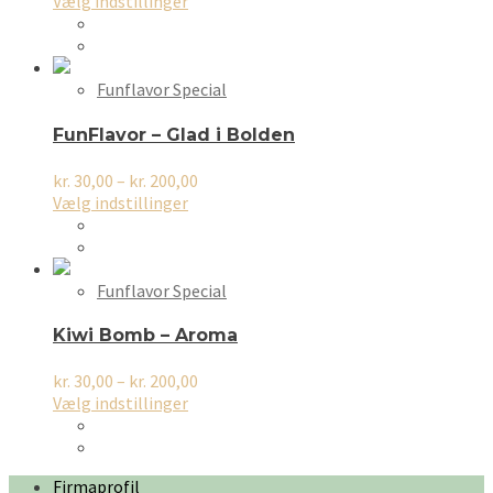
Dette
kr. 30,00
Vælg indstillinger
vare
til
har
kr. 200,00
flere
varianter.
Funflavor Special
Mulighederne
kan
FunFlavor – Glad i Bolden
vælges
på
Prisinterval:
kr.
30,00
–
kr.
200,00
varesiden
Dette
kr. 30,00
Vælg indstillinger
vare
til
har
kr. 200,00
flere
varianter.
Funflavor Special
Mulighederne
kan
Kiwi Bomb – Aroma
vælges
på
Prisinterval:
kr.
30,00
–
kr.
200,00
varesiden
Dette
kr. 30,00
Vælg indstillinger
vare
til
har
kr. 200,00
flere
Firmaprofil
varianter.