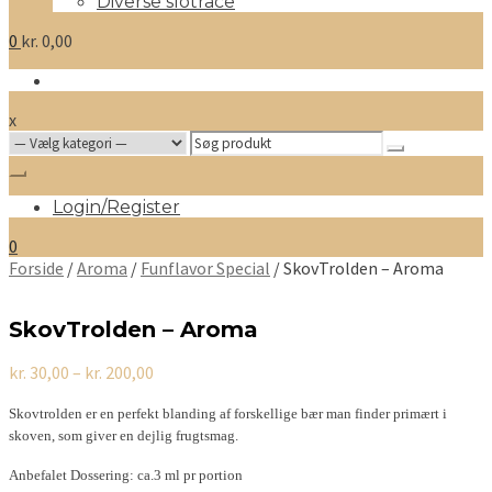
Diverse slotrace
0
kr.
0,00
x
Search
for:
Login/Register
0
Forside
/
Aroma
/
Funflavor Special
/ SkovTrolden – Aroma
SkovTrolden – Aroma
Prisinterval:
kr.
30,00
–
kr.
200,00
kr. 30,00
til
Skovtrolden er en perfekt blanding af forskellige bær man finder primært i
kr. 200,00
skoven, som giver en dejlig frugtsmag.
Anbefalet Dossering: ca.3 ml pr portion