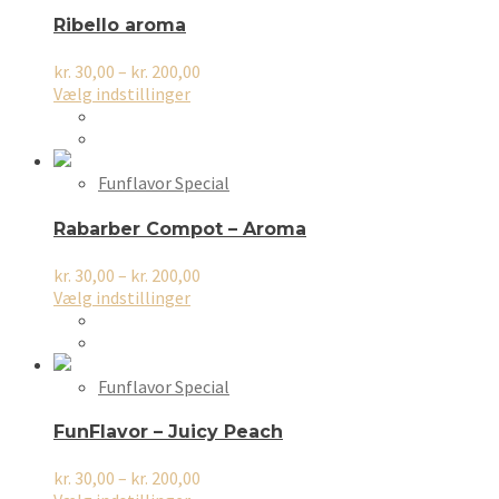
Ribello aroma
Prisinterval:
kr.
30,00
–
kr.
200,00
Dette
kr. 30,00
Vælg indstillinger
vare
til
har
kr. 200,00
flere
varianter.
Funflavor Special
Mulighederne
kan
Rabarber Compot – Aroma
vælges
på
Prisinterval:
kr.
30,00
–
kr.
200,00
varesiden
Dette
kr. 30,00
Vælg indstillinger
vare
til
har
kr. 200,00
flere
varianter.
Funflavor Special
Mulighederne
kan
FunFlavor – Juicy Peach
vælges
på
Prisinterval:
kr.
30,00
–
kr.
200,00
varesiden