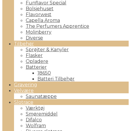
Funflavor Special
Bolsjehuset
Flavorwest
Capella Aroma
The Perfumers Apprentice
Molinberry
Diverse
Tilbehør
Sprøjter & Kanyler
Flasker
Opladere
Batterier
18650
Batteri Tilbehør
Gravering
Velvære
Saunatæppe
Slotrace
Værktøj
Smøremiddel
Difalco
Wolfram