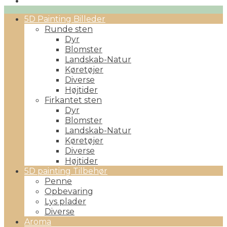
Primary
5D Painting Billeder
Menu
Runde sten
Dyr
Blomster
Landskab-Natur
Køretøjer
Diverse
Højtider
Firkantet sten
Dyr
Blomster
Landskab-Natur
Køretøjer
Diverse
Højtider
5D painting Tilbehør
Penne
Opbevaring
Lys plader
Diverse
Aroma