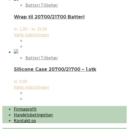
varianter.
Batteri Tilbehør
Mulighederne
kan
Wrap til 20700/21700 Batteri
vælges
på
Prisinterval:
kr.
2,00
–
kr.
29,00
varesiden
kr. 2,00
Dette
Vælg indstillinger
til
vare
kr. 29,00
har
flere
varianter.
Batteri Tilbehør
Mulighederne
kan
Silicone Case 20700/21700 – 1.stk
vælges
på
kr.
9,00
varesiden
Dette
Vælg indstillinger
vare
har
flere
Firmaprofil
varianter.
Handelsbetingelser
Mulighederne
Kontakt os
kan
vælges