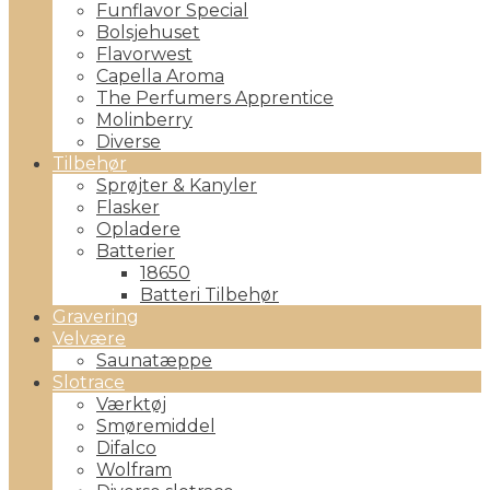
Funflavor Special
Bolsjehuset
Flavorwest
Capella Aroma
The Perfumers Apprentice
Molinberry
Diverse
Tilbehør
Sprøjter & Kanyler
Flasker
Opladere
Batterier
18650
Batteri Tilbehør
Gravering
Velvære
Saunatæppe
Slotrace
Værktøj
Smøremiddel
Difalco
Wolfram