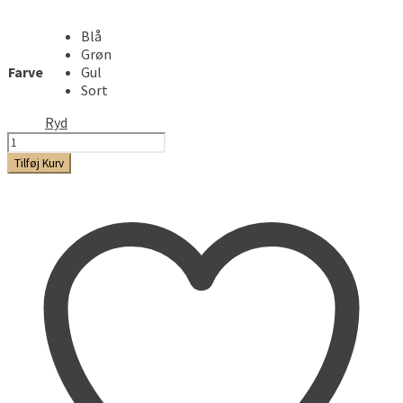
Blå
Grøn
Farve
Gul
Sort
Ryd
Silicone
Case
Tilføj Kurv
20700/21700
-
2.stk
antal