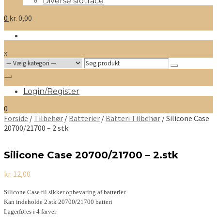
Diverse slotrace
0
kr.
0,00
x
Search
for:
Login/Register
0
Forside
/
Tilbehør
/
Batterier
/
Batteri Tilbehør
/ Silicone Case
20700/21700 – 2.stk
Silicone Case 20700/21700 – 2.stk
kr.
12,00
Silicone Case til sikker opbevaring af batterier
Kan indeholde 2.stk 20700/21700 batteri
Lagerføres i 4 farver