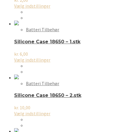
kr.
2,00
Dette
Vælg indstillinger
vare
har
flere
varianter.
Batteri Tilbehør
Mulighederne
kan
Silicone Case 18650 – 1.stk
vælges
på
kr.
6,00
varesiden
Dette
Vælg indstillinger
vare
har
flere
varianter.
Batteri Tilbehør
Mulighederne
kan
Silicone Case 18650 – 2.stk
vælges
på
kr.
10,00
varesiden
Dette
Vælg indstillinger
vare
har
flere