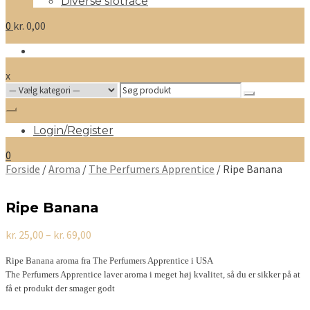
Diverse slotrace
0
kr.
0,00
x
Search
for:
Login/Register
0
Forside
/
Aroma
/
The Perfumers Apprentice
/ Ripe Banana
Ripe Banana
Prisinterval:
kr.
25,00
–
kr.
69,00
kr. 25,00
til
Ripe Banana aroma fra The Perfumers Apprentice i USA
kr. 69,00
The Perfumers Apprentice laver aroma i meget høj kvalitet, så du er sikker på at
få et produkt der smager godt