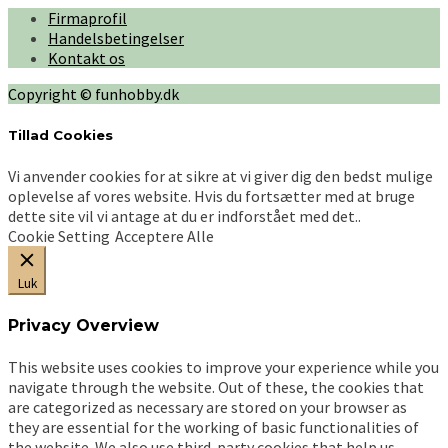
flere
Firmaprofil
varianter.
Handelsbetingelser
Mulighederne
Kontakt os
kan
vælges
Copyright © funhobby.dk
på
varesiden
Tillad Cookies
Vi anvender cookies for at sikre at vi giver dig den bedst mulige
oplevelse af vores website. Hvis du fortsætter med at bruge
dette site vil vi antage at du er indforstået med det..
Cookie Setting
Acceptere Alle
Luk
Privacy Overview
This website uses cookies to improve your experience while you
navigate through the website. Out of these, the cookies that
are categorized as necessary are stored on your browser as
they are essential for the working of basic functionalities of
the website. We also use third-party cookies that help us