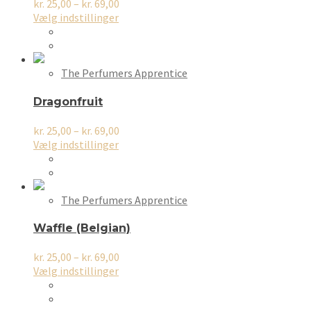
på
Prisinterval:
kr.
25,00
–
kr.
69,00
varesiden
Dette
kr. 25,00
Vælg indstillinger
vare
til
har
kr. 69,00
flere
varianter.
The Perfumers Apprentice
Mulighederne
kan
Dragonfruit
vælges
på
Prisinterval:
kr.
25,00
–
kr.
69,00
varesiden
Dette
kr. 25,00
Vælg indstillinger
vare
til
har
kr. 69,00
flere
varianter.
The Perfumers Apprentice
Mulighederne
kan
Waffle (Belgian)
vælges
på
Prisinterval:
kr.
25,00
–
kr.
69,00
varesiden
Dette
kr. 25,00
Vælg indstillinger
vare
til
har
kr. 69,00