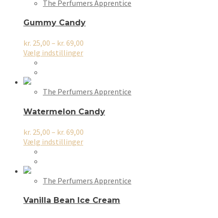
The Perfumers Apprentice
Gummy Candy
Prisinterval:
kr.
25,00
–
kr.
69,00
Dette
kr. 25,00
Vælg indstillinger
vare
til
har
kr. 69,00
flere
varianter.
The Perfumers Apprentice
Mulighederne
kan
Watermelon Candy
vælges
på
Prisinterval:
kr.
25,00
–
kr.
69,00
varesiden
Dette
kr. 25,00
Vælg indstillinger
vare
til
har
kr. 69,00
flere
varianter.
The Perfumers Apprentice
Mulighederne
kan
Vanilla Bean Ice Cream
vælges