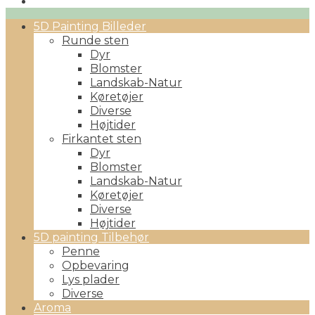
Primary
5D Painting Billeder
Menu
Runde sten
Dyr
Blomster
Landskab-Natur
Køretøjer
Diverse
Højtider
Firkantet sten
Dyr
Blomster
Landskab-Natur
Køretøjer
Diverse
Højtider
5D painting Tilbehør
Penne
Opbevaring
Lys plader
Diverse
Aroma