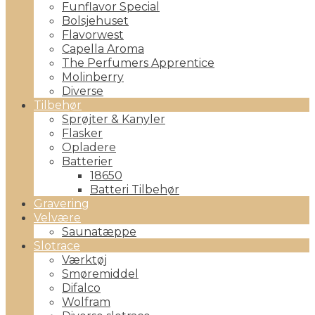
Funflavor Special
Bolsjehuset
Flavorwest
Capella Aroma
The Perfumers Apprentice
Molinberry
Diverse
Tilbehør
Sprøjter & Kanyler
Flasker
Opladere
Batterier
18650
Batteri Tilbehør
Gravering
Velvære
Saunatæppe
Slotrace
Værktøj
Smøremiddel
Difalco
Wolfram