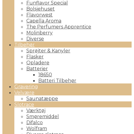
Funflavor Special
Bolsjehuset
Flavorwest
Capella Aroma
The Perfumers Apprentice
Molinberry
Diverse
Tilbehør
Sprøjter & Kanyler
Flasker
Opladere
Batterier
18650
Batteri Tilbehør
Gravering
Velvære
Saunatæppe
Slotrace
Værktøj
Smøremiddel
Difalco
Wolfram