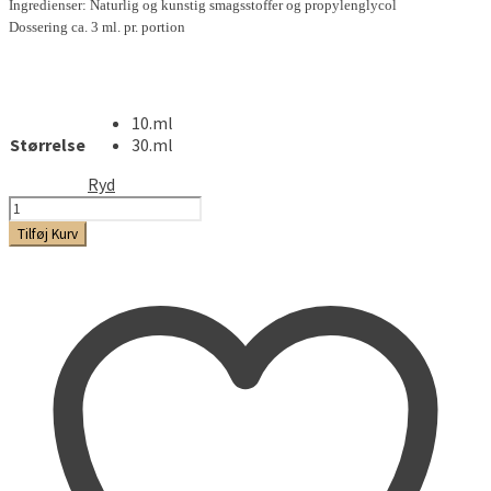
Ingredienser: Naturlig og kunstig smagsstoffer og propylenglycol
Dossering ca. 3 ml. pr. portion
10.ml
Størrelse
30.ml
Ryd
Red
White
Tilføj Kurv
And
Blue
antal