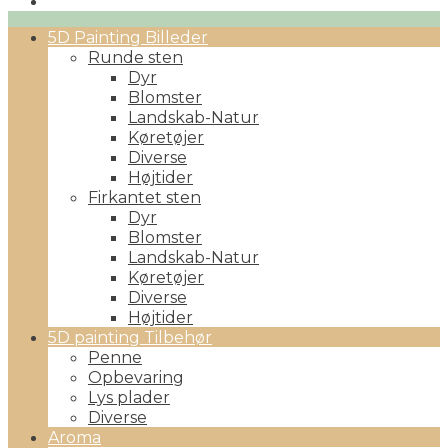
Primary
5D Painting Billeder
Menu
Runde sten
Dyr
Blomster
Landskab-Natur
Køretøjer
Diverse
Højtider
Firkantet sten
Dyr
Blomster
Landskab-Natur
Køretøjer
Diverse
Højtider
5D painting Tilbehør
Penne
Opbevaring
Lys plader
Diverse
Aroma