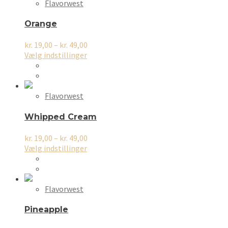
Flavorwest
Orange
Prisinterval:
kr.
19,00
–
kr.
49,00
Dette
kr. 19,00
Vælg indstillinger
vare
til
har
kr. 49,00
flere
varianter.
Flavorwest
Mulighederne
kan
Whipped Cream
vælges
på
Prisinterval:
kr.
19,00
–
kr.
49,00
varesiden
Dette
kr. 19,00
Vælg indstillinger
vare
til
har
kr. 49,00
flere
varianter.
Flavorwest
Mulighederne
kan
Pineapple
vælges