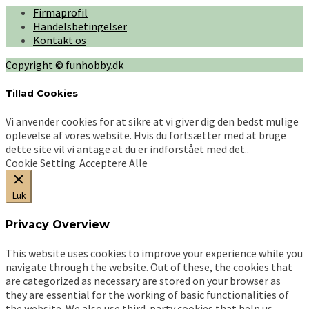
flere
Firmaprofil
varianter.
Handelsbetingelser
Mulighederne
Kontakt os
kan
vælges
Copyright © funhobby.dk
på
varesiden
Tillad Cookies
Vi anvender cookies for at sikre at vi giver dig den bedst mulige
oplevelse af vores website. Hvis du fortsætter med at bruge
dette site vil vi antage at du er indforstået med det..
Cookie Setting
Acceptere Alle
Luk
Privacy Overview
This website uses cookies to improve your experience while you
navigate through the website. Out of these, the cookies that
are categorized as necessary are stored on your browser as
they are essential for the working of basic functionalities of
the website. We also use third-party cookies that help us