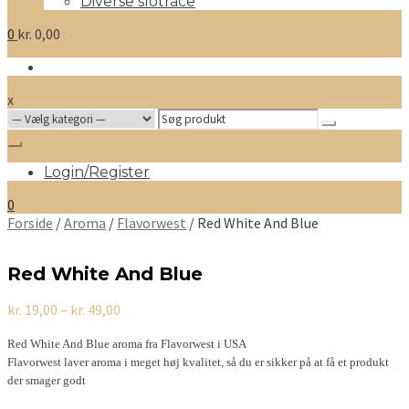
Diverse slotrace
0
kr.
0,00
x
Search
for:
Login/Register
0
Forside
/
Aroma
/
Flavorwest
/ Red White And Blue
Red White And Blue
Prisinterval:
kr.
19,00
–
kr.
49,00
kr. 19,00
til
Red White And Blue aroma fra Flavorwest i USA
kr. 49,00
Flavorwest laver aroma i meget høj kvalitet, så du er sikker på at få et produkt
der smager godt