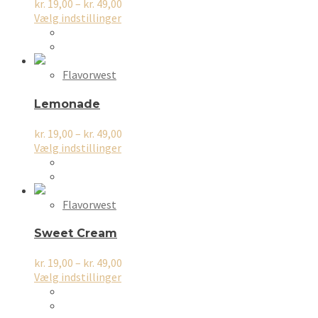
på
Prisinterval:
kr.
19,00
–
kr.
49,00
varesiden
Dette
kr. 19,00
Vælg indstillinger
vare
til
har
kr. 49,00
flere
varianter.
Flavorwest
Mulighederne
kan
Lemonade
vælges
på
Prisinterval:
kr.
19,00
–
kr.
49,00
varesiden
Dette
kr. 19,00
Vælg indstillinger
vare
til
har
kr. 49,00
flere
varianter.
Flavorwest
Mulighederne
kan
Sweet Cream
vælges
på
Prisinterval:
kr.
19,00
–
kr.
49,00
varesiden
Dette
kr. 19,00
Vælg indstillinger
vare
til
har
kr. 49,00