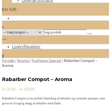
Diverse slotrace
0
kr.
0,00
x
Search
for:
Login/Register
0
Forside
/
Aroma
/
Funflavor Special
/ Rabarber Compot –
Aroma
Rabarber Compot – Aroma
Prisinterval:
kr.
30,00
–
kr.
200,00
kr. 30,00
til
Rabarber Compot er en perfekt blanding af rabarber og cremede aromaer, som
kr. 200,00
giver en livagtig smag af rabarber med fløde.