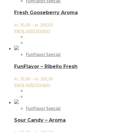
Funflavor Special
Fresh Gooseberry Aroma
Prisinterval:
kr.
30,00
–
kr.
200,00
Dette
kr. 30,00
Vælg indstillinger
vare
til
har
kr. 200,00
flere
varianter.
Funflavor Special
Mulighederne
kan
FunFlavor – Ribello Fresh
vælges
på
Prisinterval:
kr.
30,00
–
kr.
200,00
varesiden
Dette
kr. 30,00
Vælg indstillinger
vare
til
har
kr. 200,00
flere
varianter.
Funflavor Special
Mulighederne
kan
Sour Candy – Aroma
vælges
på