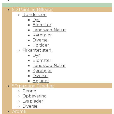
Primary
5D Painting Billeder
Menu
Runde sten
Dyr
Blomster
Landskab-Natur
Køretøjer
Diverse
Højtider
Firkantet sten
Dyr
Blomster
Landskab-Natur
Køretøjer
Diverse
Højtider
5D painting Tilbehør
Penne
Opbevaring
Lys plader
Diverse
Aroma