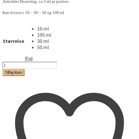
Anbefalet Dossering: ca.3 ml pr portion
Kan leveres i 10 – 30 – 50 og 100.ml
10.ml
100.ml
Størrelse
30.ml
50.ml
Ryd
Rabarber
Compot
Tilføj Kurv
-
Aroma
antal