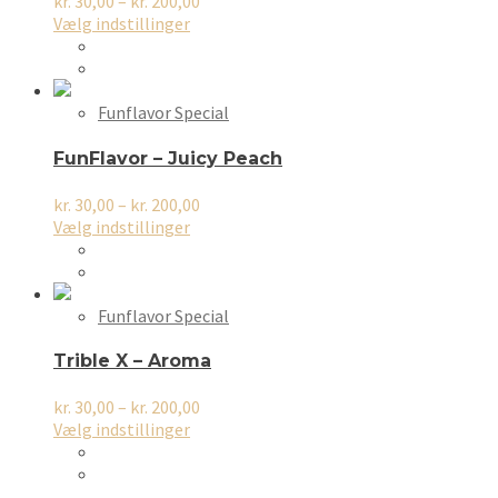
Prisinterval:
kr.
30,00
–
kr.
200,00
varesiden
Dette
kr. 30,00
Vælg indstillinger
vare
til
har
kr. 200,00
flere
varianter.
Funflavor Special
Mulighederne
kan
FunFlavor – Juicy Peach
vælges
på
Prisinterval:
kr.
30,00
–
kr.
200,00
varesiden
Dette
kr. 30,00
Vælg indstillinger
vare
til
har
kr. 200,00
flere
varianter.
Funflavor Special
Mulighederne
kan
Trible X – Aroma
vælges
på
Prisinterval:
kr.
30,00
–
kr.
200,00
varesiden
Dette
kr. 30,00
Vælg indstillinger
vare
til
har
kr. 200,00
flere