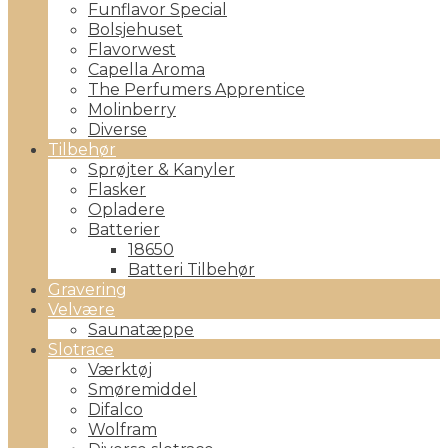
Funflavor Special
Bolsjehuset
Flavorwest
Capella Aroma
The Perfumers Apprentice
Molinberry
Diverse
Tilbehør
Sprøjter & Kanyler
Flasker
Opladere
Batterier
18650
Batteri Tilbehør
Gravering
Velvære
Saunatæppe
Slotrace
Værktøj
Smøremiddel
Difalco
Wolfram