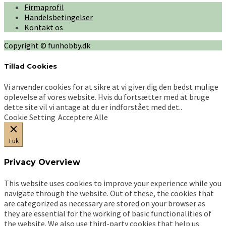
Firmaprofil
varianter.
Handelsbetingelser
Mulighederne
Kontakt os
kan
vælges
Copyright © funhobby.dk
på
varesiden
Tillad Cookies
Vi anvender cookies for at sikre at vi giver dig den bedst mulige
oplevelse af vores website. Hvis du fortsætter med at bruge
dette site vil vi antage at du er indforstået med det..
Cookie Setting
Acceptere Alle
Luk
Privacy Overview
This website uses cookies to improve your experience while you
navigate through the website. Out of these, the cookies that
are categorized as necessary are stored on your browser as
they are essential for the working of basic functionalities of
the website. We also use third-party cookies that help us