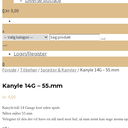
Diverse slotrace
0
kr.
0,00
x
Search
for:
Login/Register
0
Forside
/
Tilbehør
/
Sprøjter & Kanyler
/ Kanyle 14G – 55.mm
Kanyle 14G – 55.mm
kr.
4,00
Kanyle/nål 14 Gauge kort uden spids
Nålen måler 55.mm
Velegnet til den der vil have en nål med stort hul, så man nemt kan suge aroma 