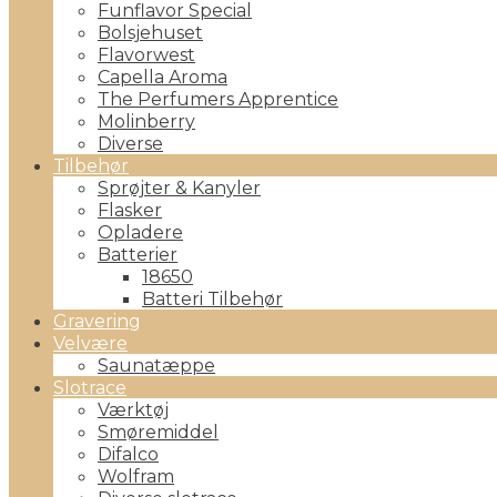
Funflavor Special
Bolsjehuset
Flavorwest
Capella Aroma
The Perfumers Apprentice
Molinberry
Diverse
Tilbehør
Sprøjter & Kanyler
Flasker
Opladere
Batterier
18650
Batteri Tilbehør
Gravering
Velvære
Saunatæppe
Slotrace
Værktøj
Smøremiddel
Difalco
Wolfram