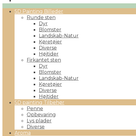
Primary
5D Painting Billeder
Menu
Runde sten
Dyr
Blomster
Landskab-Natur
Køretøjer
Diverse
Højtider
Firkantet sten
Dyr
Blomster
Landskab-Natur
Køretøjer
Diverse
Højtider
5D painting Tilbehør
Penne
Opbevaring
Lys plader
Diverse
Aroma