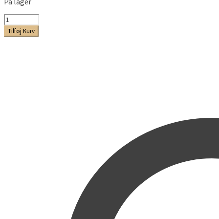
På lager
Kanyle
14G
Tilføj Kurv
-
55.mm
antal