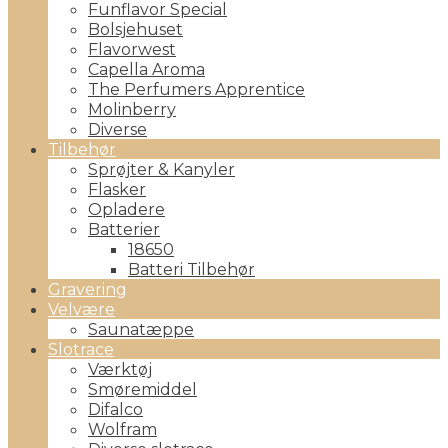
Funflavor Special
Bolsjehuset
Flavorwest
Capella Aroma
The Perfumers Apprentice
Molinberry
Diverse
Tilbehør
Sprøjter & Kanyler
Flasker
Opladere
Batterier
18650
Batteri Tilbehør
Gravering
Velvære
Saunatæppe
Slotrace
Værktøj
Smøremiddel
Difalco
Wolfram