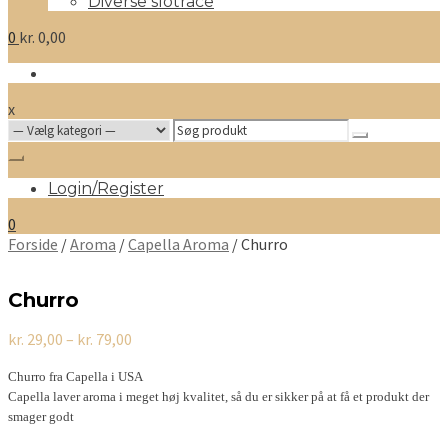
Diverse slotrace
0
kr.
0,00
x
Search
for:
Login/Register
0
Forside
/
Aroma
/
Capella Aroma
/ Churro
Churro
Prisinterval:
kr.
29,00
–
kr.
79,00
kr. 29,00
til
Churro fra Capella i USA
kr. 79,00
Capella laver aroma i meget høj kvalitet, så du er sikker på at få et produkt der
smager godt