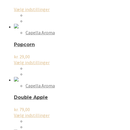
Dette
Vælg indstillinger
vare
har
flere
varianter.
Capella Aroma
Mulighederne
kan
Popcorn
vælges
på
kr.
29,00
varesiden
Dette
Vælg indstillinger
vare
har
flere
varianter.
Capella Aroma
Mulighederne
kan
Double Apple
vælges
på
kr.
79,00
varesiden
Dette
Vælg indstillinger
vare
har