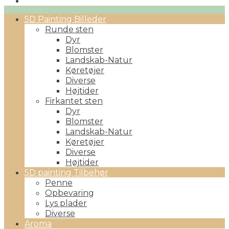
Primary
5D Painting Billeder
Menu
Runde sten
Dyr
Blomster
Landskab-Natur
Køretøjer
Diverse
Højtider
Firkantet sten
Dyr
Blomster
Landskab-Natur
Køretøjer
Diverse
Højtider
5D painting Tilbehør
Penne
Opbevaring
Lys plader
Diverse
Aroma