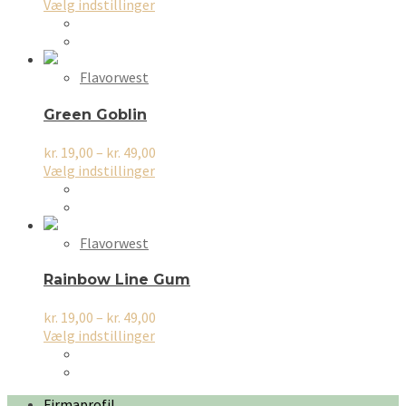
varesiden
Dette
kr. 19,00
Vælg indstillinger
vare
til
har
kr. 49,00
flere
varianter.
Flavorwest
Mulighederne
kan
Green Goblin
vælges
på
Prisinterval:
kr.
19,00
–
kr.
49,00
varesiden
Dette
kr. 19,00
Vælg indstillinger
vare
til
har
kr. 49,00
flere
varianter.
Flavorwest
Mulighederne
kan
Rainbow Line Gum
vælges
på
Prisinterval:
kr.
19,00
–
kr.
49,00
varesiden
Dette
kr. 19,00
Vælg indstillinger
vare
til
har
kr. 49,00
flere
Firmaprofil