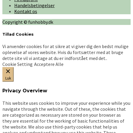
varianter.
Handelsbetingelser
Mulighederne
Kontakt os
kan
vælges
Copyright © funhobby.dk
på
varesiden
Tillad Cookies
Vi anvender cookies for at sikre at vi giver dig den bedst mulige
oplevelse af vores website. Hvis du fortsætter med at bruge
dette site vil vi antage at du er indforstået med det..
Cookie Setting
Acceptere Alle
Luk
Privacy Overview
This website uses cookies to improve your experience while you
navigate through the website. Out of these, the cookies that
are categorized as necessary are stored on your browser as
they are essential for the working of basic functionalities of
the website. We also use third-party cookies that help us
analyze and understand how you use this website. These