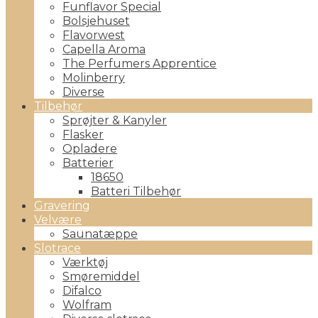
Funflavor Special
Bolsjehuset
Flavorwest
Capella Aroma
The Perfumers Apprentice
Molinberry
Diverse
Tilbehør
Sprøjter & Kanyler
Flasker
Opladere
Batterier
18650
Batteri Tilbehør
Gravering
Velvære
Saunatæppe
Slotrace
Værktøj
Smøremiddel
Difalco
Wolfram