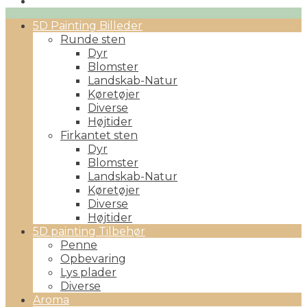
Primary
5D Painting Billeder
Menu
Runde sten
Dyr
Blomster
Landskab-Natur
Køretøjer
Diverse
Højtider
Firkantet sten
Dyr
Blomster
Landskab-Natur
Køretøjer
Diverse
Højtider
5D painting Tilbehør
Penne
Opbevaring
Lys plader
Diverse
Aroma