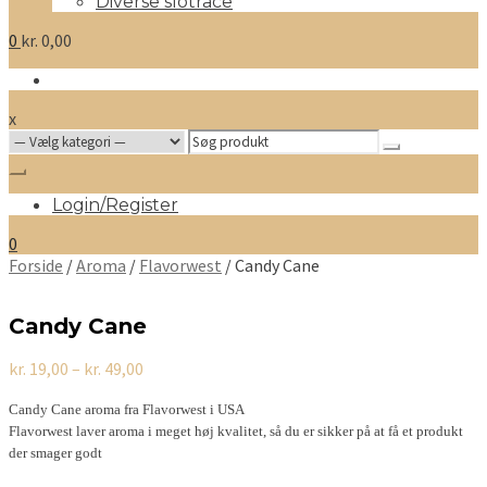
Diverse slotrace
0
kr.
0,00
x
Search
for:
Login/Register
0
Forside
/
Aroma
/
Flavorwest
/ Candy Cane
Candy Cane
Prisinterval:
kr.
19,00
–
kr.
49,00
kr. 19,00
til
Candy Cane aroma fra Flavorwest i USA
kr. 49,00
Flavorwest laver aroma i meget høj kvalitet, så du er sikker på at få et produkt
der smager godt