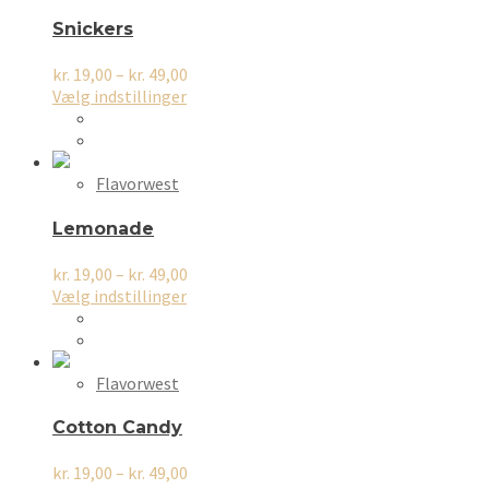
Snickers
Prisinterval:
kr.
19,00
–
kr.
49,00
Dette
kr. 19,00
Vælg indstillinger
vare
til
har
kr. 49,00
flere
varianter.
Flavorwest
Mulighederne
kan
Lemonade
vælges
på
Prisinterval:
kr.
19,00
–
kr.
49,00
varesiden
Dette
kr. 19,00
Vælg indstillinger
vare
til
har
kr. 49,00
flere
varianter.
Flavorwest
Mulighederne
kan
Cotton Candy
vælges
på
Prisinterval:
kr.
19,00
–
kr.
49,00