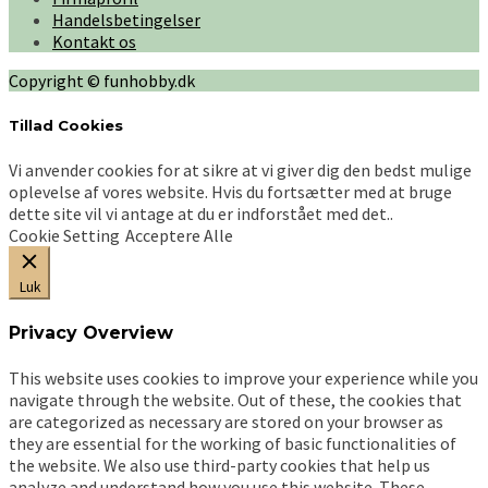
varianter.
Handelsbetingelser
Mulighederne
Kontakt os
kan
vælges
Copyright © funhobby.dk
på
varesiden
Tillad Cookies
Vi anvender cookies for at sikre at vi giver dig den bedst mulige
oplevelse af vores website. Hvis du fortsætter med at bruge
dette site vil vi antage at du er indforstået med det..
Cookie Setting
Acceptere Alle
Luk
Privacy Overview
This website uses cookies to improve your experience while you
navigate through the website. Out of these, the cookies that
are categorized as necessary are stored on your browser as
they are essential for the working of basic functionalities of
the website. We also use third-party cookies that help us
analyze and understand how you use this website. These