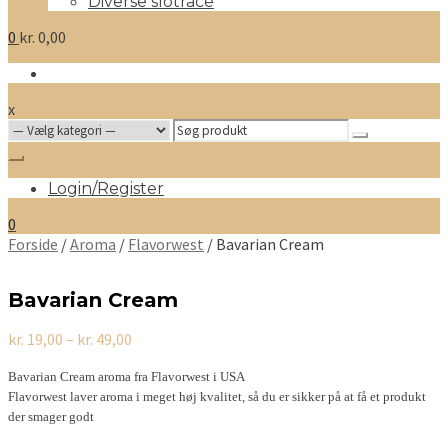
Diverse slotrace
0
kr.
0,00
x
Search
for:
Login/Register
0
Forside
/
Aroma
/
Flavorwest
/ Bavarian Cream
Bavarian Cream
Prisinterval:
kr.
19,00
–
kr.
49,00
kr. 19,00
til
Bavarian Cream aroma fra Flavorwest i USA
kr. 49,00
Flavorwest laver aroma i meget høj kvalitet, så du er sikker på at få et produkt
der smager godt