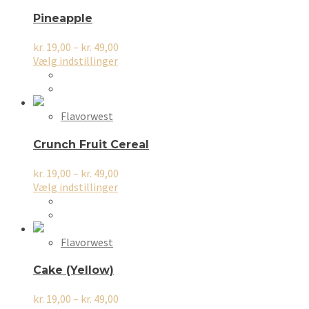
Pineapple
Prisinterval:
kr.
19,00
–
kr.
49,00
Dette
kr. 19,00
Vælg indstillinger
vare
til
har
kr. 49,00
flere
varianter.
Flavorwest
Mulighederne
kan
Crunch Fruit Cereal
vælges
på
Prisinterval:
kr.
19,00
–
kr.
49,00
varesiden
Dette
kr. 19,00
Vælg indstillinger
vare
til
har
kr. 49,00
flere
varianter.
Flavorwest
Mulighederne
kan
Cake (Yellow)
vælges
på
Prisinterval:
kr.
19,00
–
kr.
49,00