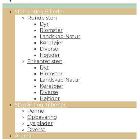
Primary
5D Painting Billeder
Menu
Runde sten
Dyr
Blomster
Landskab-Natur
Køretøjer
Diverse
Højtider
Firkantet sten
Dyr
Blomster
Landskab-Natur
Køretøjer
Diverse
Højtider
5D painting Tilbehør
Penne
Opbevaring
Lys plader
Diverse
Aroma