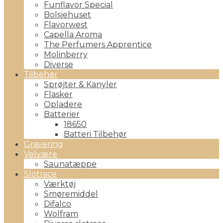
Funflavor Special
Bolsjehuset
Flavorwest
Capella Aroma
The Perfumers Apprentice
Molinberry
Diverse
Tilbehør
Sprøjter & Kanyler
Flasker
Opladere
Batterier
18650
Batteri Tilbehør
Gravering
Velvære
Saunatæppe
Slotrace
Værktøj
Smøremiddel
Difalco
Wolfram