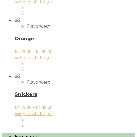
varesiden
Dette
kr. 19,00
Vælg indstillinger
vare
til
har
kr. 49,00
flere
varianter.
Flavorwest
Mulighederne
kan
Orange
vælges
på
Prisinterval:
kr.
19,00
–
kr.
49,00
varesiden
Dette
kr. 19,00
Vælg indstillinger
vare
til
har
kr. 49,00
flere
varianter.
Flavorwest
Mulighederne
kan
Snickers
vælges
på
Prisinterval:
kr.
19,00
–
kr.
49,00
varesiden
Dette
kr. 19,00
Vælg indstillinger
vare
til
har
kr. 49,00
flere
Firmaprofil