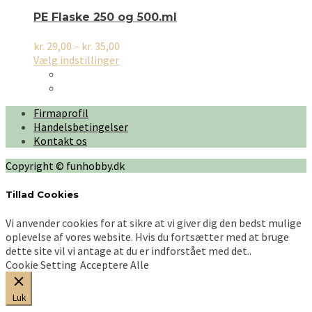
Mulighederne
kan
PE Flaske 250 og 500.ml
vælges
på
Prisinterval:
kr.
29,00
–
kr.
35,00
varesiden
Dette
kr. 29,00
Vælg indstillinger
vare
til
har
kr. 35,00
flere
Firmaprofil
varianter.
Handelsbetingelser
Mulighederne
Kontakt os
kan
vælges
Copyright © funhobby.dk
på
varesiden
Tillad Cookies
Vi anvender cookies for at sikre at vi giver dig den bedst mulige
oplevelse af vores website. Hvis du fortsætter med at bruge
dette site vil vi antage at du er indforstået med det..
Cookie Setting
Acceptere Alle
Luk