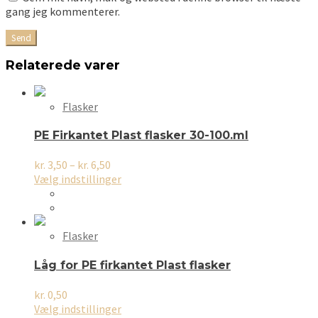
gang jeg kommenterer.
Relaterede varer
Flasker
PE Firkantet Plast flasker 30-100.ml
Prisinterval:
kr.
3,50
–
kr.
6,50
kr. 3,50
Dette
Vælg indstillinger
til
vare
kr. 6,50
har
flere
varianter.
Flasker
Mulighederne
kan
Låg for PE firkantet Plast flasker
vælges
på
kr.
0,50
varesiden
Dette
Vælg indstillinger