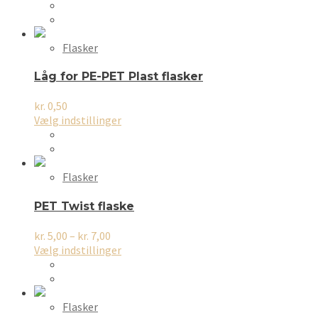
vare
har
flere
varianter.
Flasker
Mulighederne
kan
Låg for PE-PET Plast flasker
vælges
på
kr.
0,50
varesiden
Dette
Vælg indstillinger
vare
har
flere
varianter.
Flasker
Mulighederne
kan
PET Twist flaske
vælges
på
Prisinterval:
kr.
5,00
–
kr.
7,00
varesiden
kr. 5,00
Dette
Vælg indstillinger
til
vare
kr. 7,00
har
flere
varianter.
Flasker