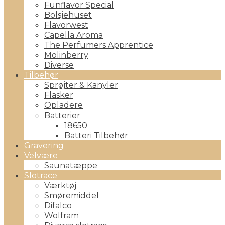
Funflavor Special
Bolsjehuset
Flavorwest
Capella Aroma
The Perfumers Apprentice
Molinberry
Diverse
Tilbehør
Sprøjter & Kanyler
Flasker
Opladere
Batterier
18650
Batteri Tilbehør
Gravering
Velvære
Saunatæppe
Slotrace
Værktøj
Smøremiddel
Difalco
Wolfram