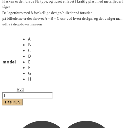
Flasken er den bløde PE type, og huset er lavet i kraftig plast med metalfjeder i
låget
De lagerføres med 8 forskellige design/billeder på forsiden
på billederne er der skrevet A – B – C osv ved hvert design, og det vælger man
udfra i dropdown menuen
A
B
C
D
model
E
F
G
H
Ryd
20.ml
Zippo
Tilføj Kurv
Flasker
antal