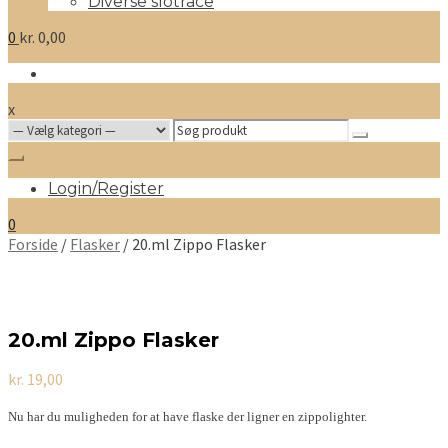
Diverse slotrace
0
kr.
0,00
x
Search
for:
Login/Register
0
Forside
/
Flasker
/ 20.ml Zippo Flasker
20.ml Zippo Flasker
kr.
19,00
Nu har du muligheden for at have flaske der ligner en zippolighter.