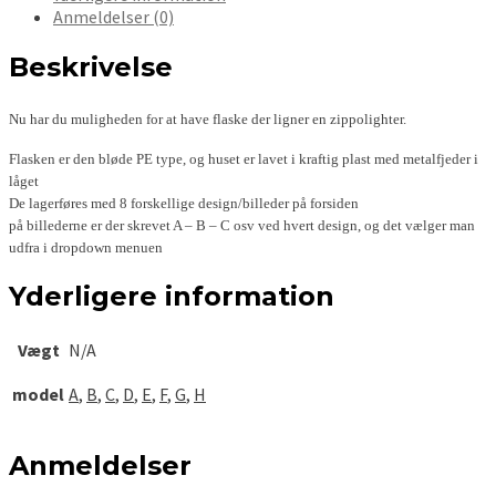
Anmeldelser (0)
Beskrivelse
Nu har du muligheden for at have flaske der ligner en zippolighter.
Flasken er den bløde PE type, og huset er lavet i kraftig plast med metalfjeder i
låget
De lagerføres med 8 forskellige design/billeder på forsiden
på billederne er der skrevet A – B – C osv ved hvert design, og det vælger man
udfra i dropdown menuen
Yderligere information
Vægt
N/A
model
A
,
B
,
C
,
D
,
E
,
F
,
G
,
H
Anmeldelser