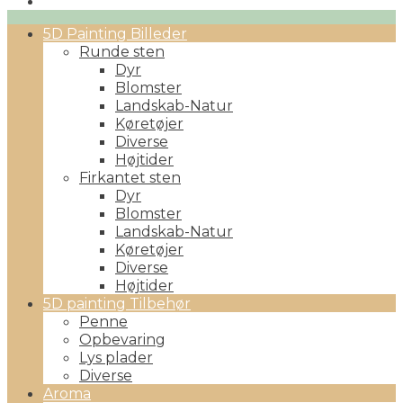
Primary
5D Painting Billeder
Menu
Runde sten
Dyr
Blomster
Landskab-Natur
Køretøjer
Diverse
Højtider
Firkantet sten
Dyr
Blomster
Landskab-Natur
Køretøjer
Diverse
Højtider
5D painting Tilbehør
Penne
Opbevaring
Lys plader
Diverse
Aroma