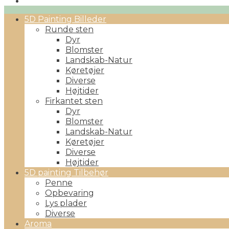
Primary
5D Painting Billeder
Menu
Runde sten
Dyr
Blomster
Landskab-Natur
Køretøjer
Diverse
Højtider
Firkantet sten
Dyr
Blomster
Landskab-Natur
Køretøjer
Diverse
Højtider
5D painting Tilbehør
Penne
Opbevaring
Lys plader
Diverse
Aroma