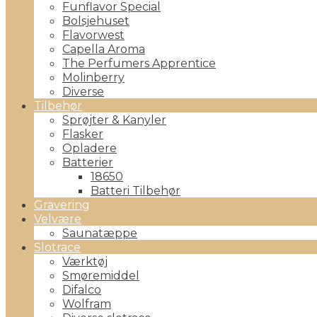
Funflavor Special
Bolsjehuset
Flavorwest
Capella Aroma
The Perfumers Apprentice
Molinberry
Diverse
Tilbehør
Sprøjter & Kanyler
Flasker
Opladere
Batterier
18650
Batteri Tilbehør
Gravering
Velvære
Saunatæppe
Slotrace
Værktøj
Smøremiddel
Difalco
Wolfram