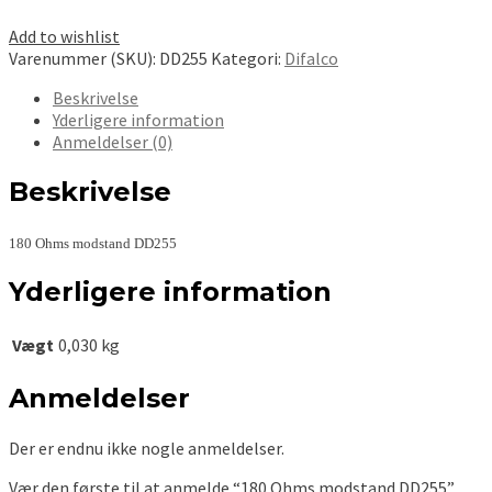
Add to wishlist
Varenummer (SKU):
DD255
Kategori:
Difalco
Beskrivelse
Yderligere information
Anmeldelser (0)
Beskrivelse
180 Ohms modstand DD255
Yderligere information
Vægt
0,030 kg
Anmeldelser
Der er endnu ikke nogle anmeldelser.
Vær den første til at anmelde “180 Ohms modstand DD255”