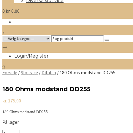
Diverse slotrace
0
kr.
0,00
x
Search
for:
Login/Register
0
Forside
/
Slotrace
/
Difalco
/ 180 Ohms modstand DD255
180 Ohms modstand DD255
kr.
175,00
180 Ohms modstand DD255
På lager
180